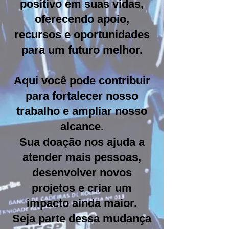
positivo em suas vidas,
oferecendo apoio,
recursos e oportunidades
para um futuro melhor.
Aqui você pode contribuir
para fortalecer nosso
trabalho e ampliar nosso
alcance.
Sua doação nos ajuda a
atender mais pessoas,
desenvolver novos
projetos e criar um
impacto ainda maior.
Seja parte dessa mudança