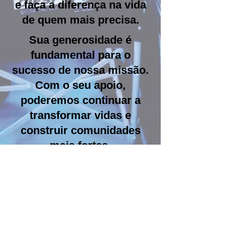
e faça a diferença na vida
de quem mais precisa.
Sua generosidade é
fundamental para o
sucesso de nossa missão.
Com o seu apoio,
poderemos continuar a
transformar vidas e
construir comunidades
mais fortes.
Agradecemos
profundamente a sua
contribuição e valorizamos
o seu compromisso em
fazer do mundo um lugar