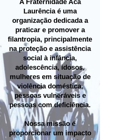
A Fraternidade Aca
Laurência é uma
organização dedicada a
praticar e promover a
filantropia, principalmente
na proteção e assistência
social à infância,
adolescência, idosos,
mulheres em situação de
violência doméstica,
pessoas vulneráveis e
pessoas com deficiência.
Nossa missão é
proporcionar um impacto